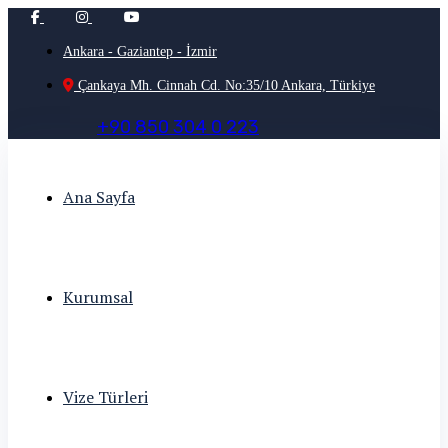
Ankara - Gaziantep - İzmir
Çankaya Mh. Cinnah Cd. No:35/10 Ankara, Türkiye
+
9
0
8
5
0
3
0
4
0
2
2
3
Ana Sayfa
Kurumsal
Vize Türleri