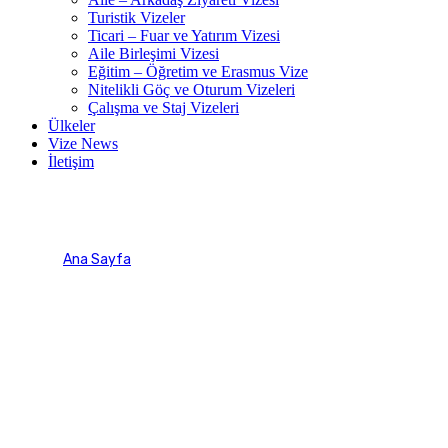
Turistik Vizeler
Ticari – Fuar ve Yatırım Vizesi
Aile Birleşimi Vizesi
Eğitim – Öğretim ve Erasmus Vize
Nitelikli Göç ve Oturum Vizeleri
Çalışma ve Staj Vizeleri
Ülkeler
Vize News
İletişim
almanya aile birleşimi vizesi
Ana Sayfa
Ürün etiketleri
almanya aile birleşimi vizesi