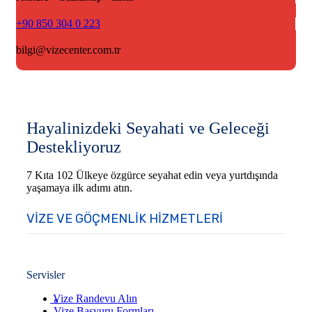
+90 850 304 0 223
bilgi@vizecenter.com.tr
Hayalinizdeki Seyahati ve Geleceği
Destekliyoruz
7 Kıta 102 Ülkeye özgürce seyahat edin veya yurtdışında
yaşamaya ilk adımı atın.
VIZE VE GÖÇMENLIK HIZMETLERI
Servisler
Vize Randevu Alın
Vize Başvuru Formları