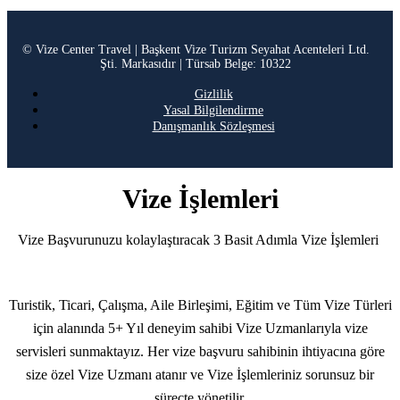
© Vize Center Travel | Başkent Vize Turizm Seyahat Acenteleri Ltd.
Şti. Markasıdır | Türsab Belge: 10322
Gizlilik
Yasal Bilgilendirme
Danışmanlık Sözleşmesi
Vize İşlemleri
Vize Başvurunuzu kolaylaştıracak 3 Basit Adımla Vize İşlemleri
Turistik, Ticari, Çalışma, Aile Birleşimi, Eğitim ve Tüm Vize Türleri
için alanında 5+ Yıl deneyim sahibi Vize Uzmanlarıyla vize
servisleri sunmaktayız. Her vize başvuru sahibinin ihtiyacına göre
size özel Vize Uzmanı atanır ve Vize İşlemleriniz sorunsuz bir
süreçte yönetilir.