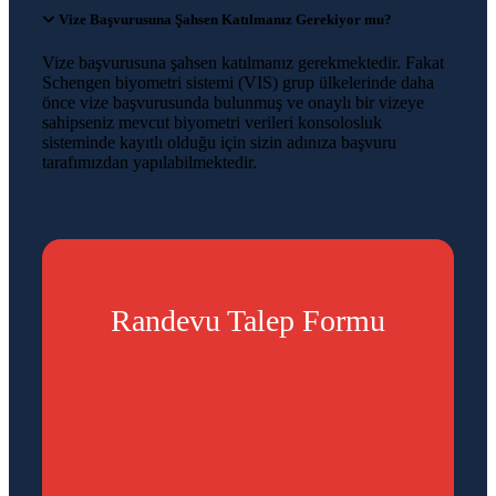
Vize Başvurusuna Şahsen Katılmanız Gerekiyor mu?
Vize başvurusuna şahsen katılmanız gerekmektedir. Fakat
Schengen biyometri sistemi (VIS) grup ülkelerinde daha
önce vize başvurusunda bulunmuş ve onaylı bir vizeye
sahipseniz mevcut biyometri verileri konsolosluk
sisteminde kayıtlı olduğu için sizin adınıza başvuru
tarafımızdan yapılabilmektedir.
Randevu Talep Formu