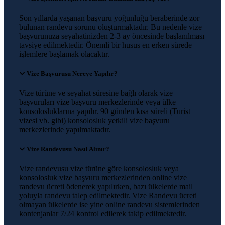
Son yıllarda yaşanan başvuru yoğunluğu beraberinde zor
bulunan randevu sorunu oluşturmaktadır. Bu nedenle vize
başvurunuza seyahatinizden 2-3 ay öncesinde başlanılması
tavsiye edilmektedir. Önemli bir husus en erken sürede
işlemlere başlamak olacaktır.
Vize Başvurusu Nereye Yapılır?
Vize türüne ve seyahat süresine bağlı olarak vize
başvuruları vize başvuru merkezlerinde veya ülke
konsolosluklarına yapılır. 90 günden kısa süreli (Turist
vizesi vb. gibi) konsolosluk yetkili vize başvuru
merkezlerinde yapılmaktadır.
Vize Randevusu Nasıl Alınır?
Vize randevusu vize türüne göre konsolosluk veya
konsolosluk vize başvuru merkezlerinden online vize
randevu ücreti ödenerek yapılırken, bazı ülkelerde mail
yoluyla randevu talep edilmektedir. Vize Randevu ücreti
olmayan ülkelerde ise yine online randevu sistemlerinden
kontenjanlar 7/24 kontrol edilerek takip edilmektedir.