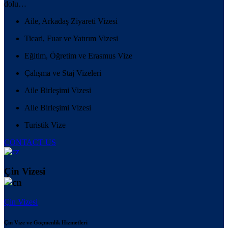
dolu…
Aile, Arkadaş Ziyareti Vizesi
Ticari, Fuar ve Yatırım Vizesi
Eğitim, Öğretim ve Erasmus Vize
Çalışma ve Staj Vizeleri
Aile Birleşimi Vizesi
Aile Birleşimi Vizesi
Turistik Vize
CONTACT US
Çin Vizesi
Çin Vizesi
Çin Vize ve Göçmenlik Hizmetleri