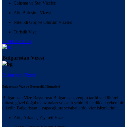
Çalışma ve Staj Vizeleri
Aile Birleşimi Vizesi
Nitelikli Göç ve Oturum Vizeleri
Turistik Vize
CONTACT US
Bulgaristan Vizesi
Bulgaristan Vizesi
Bulgaristan Vize ve Göçmenlik Hizmetleri
Bulgaristan Vize Başvurusu Bulgaristan, zengin tarihi ve kültürel
mirası, güzel doğal manzaraları ve canlı şehirleri ile dikkat çeken bir
ülkedir. Bulgaristan’a yapacağınız seyahatlerde, vize işlemlerinin…
Aile, Arkadaş Ziyareti Vizesi