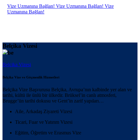
Vize Uzmanına Bağlan!
Vize Uzmanına Bağlan!
Vize
Uzmanına Bağlan!
Belçika Vizesi
Belçika Vizesi
Belçika Vize ve Göçmenlik Hizmetleri
Belçika Vize Başvurusu Belçika, Avrupa’nın kalbinde yer alan ve
tarihi, kültü ile ünlü bir ülkedir. Brüksel’in canlı atmosferi,
Brugge’ün tarihi dokusu ve Gent’in zarif yapıları…
Aile, Arkadaş Ziyareti Vizesi
Ticari, Fuar ve Yatırım Vizesi
Eğitim, Öğretim ve Erasmus Vize