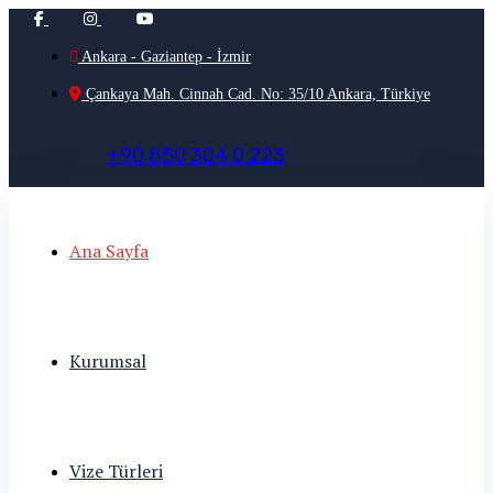
Ankara - Gaziantep - İzmir
Çankaya Mah. Cinnah Cad. No: 35/10 Ankara, Türkiye
+
9
0
8
5
0
3
0
4
0
2
2
3
Ana Sayfa
Kurumsal
Vize Türleri