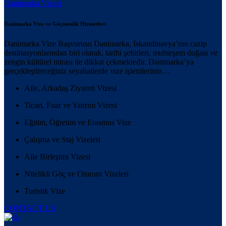
Danimarka Vizesi
Danimarka Vize ve Göçmenlik Hizmetleri
Danimarka Vize Başvurusu Danimarka, İskandinavya’nın cazip
destinasyonlarından biri olarak, tarihi şehirleri, muhteşem doğası ve
zengin kültürel mirası ile dikkat çekmektedir. Danimarka’ya
gerçekleştireceğiniz seyahatlerde vize işlemlerinin…
Aile, Arkadaş Ziyareti Vizesi
Ticari, Fuar ve Yatırım Vizesi
Eğitim, Öğretim ve Erasmus Vize
Çalışma ve Staj Vizeleri
Aile Birleşimi Vizesi
Nitelikli Göç ve Oturum Vizeleri
Turistik Vize
CONTACT US