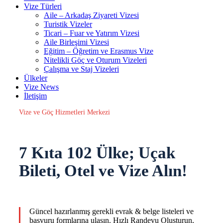
Vize Türleri
Aile – Arkadaş Ziyareti Vizesi
Turistik Vizeler
Ticari – Fuar ve Yatırım Vizesi
Aile Birleşimi Vizesi
Eğitim – Öğretim ve Erasmus Vize
Nitelikli Göç ve Oturum Vizeleri
Çalışma ve Staj Vizeleri
Ülkeler
Vize News
İletişim
Vize ve Göç Hizmetleri Merkezi
7 Kıta 102 Ülke;
Uçak
Bileti, Otel ve Vize Alın!
Güncel hazırlanmış gerekli evrak & belge listeleri ve
başvuru formlarına ulaşın. Hızlı Randevu Oluşturun,