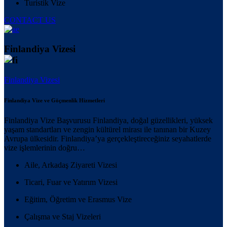
Turistik Vize
CONTACT US
Finlandiya Vizesi
Finlandiya Vizesi
Finlandiya Vize ve Göçmenlik Hizmetleri
Finlandiya Vize Başvurusu Finlandiya, doğal güzellikleri, yüksek
yaşam standartları ve zengin kültürel mirası ile tanınan bir Kuzey
Avrupa ülkesidir. Finlandiya’ya gerçekleştireceğiniz seyahatlerde
vize işlemlerinin doğru…
Aile, Arkadaş Ziyareti Vizesi
Ticari, Fuar ve Yatırım Vizesi
Eğitim, Öğretim ve Erasmus Vize
Çalışma ve Staj Vizeleri