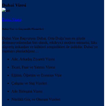
Dubai Vizesi
Dubai Vizesi
Dubai Vize ve Göçmenlik Hizmetleri
Dubai Vize Başvurusu Dubai, Orta Doğu’nun en gözde
destinasyonlarından biri olarak, etkileyici modern mimarisi, lüks
alışveriş imkanları ve kültürel zenginlikleri ile ünlüdür. Dubai’ye
yapmayı planladığınız…
Aile, Arkadaş Ziyareti Vizesi
Ticari, Fuar ve Yatırım Vizesi
Eğitim, Öğretim ve Erasmus Vize
Çalışma ve Staj Vizeleri
Aile Birleşimi Vizesi
Nitelikli Göç ve Oturum Vizeleri