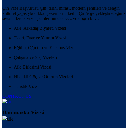
Çin Vize Başvurusu Çin, tarihi mirası, modern şehirleri ve zengin
kültürel yapısıyla dikkat çeken bir ülkedir. Çin’e gerçekleştireceğiniz
seyahatlerde, vize işlemlerinin eksiksiz ve doğru bir…
Aile, Arkadaş Ziyareti Vizesi
Ticari, Fuar ve Yatırım Vizesi
Eğitim, Öğretim ve Erasmus Vize
Çalışma ve Staj Vizeleri
Aile Birleşimi Vizesi
Nitelikli Göç ve Oturum Vizeleri
Turistik Vize
CONTACT US
Danimarka Vizesi