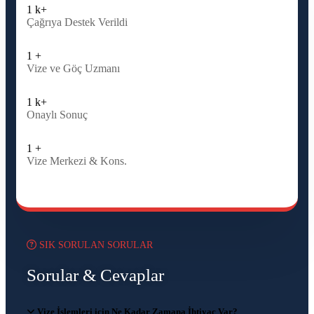
1
k+
Çağrıya Destek Verildi
1
+
Vize ve Göç Uzmanı
1
k+
Onaylı Sonuç
1
+
Vize Merkezi & Kons.
SIK SORULAN SORULAR
Sorular & Cevaplar
Vize İşlemleri için Ne Kadar Zamana İhtiyaç Var?