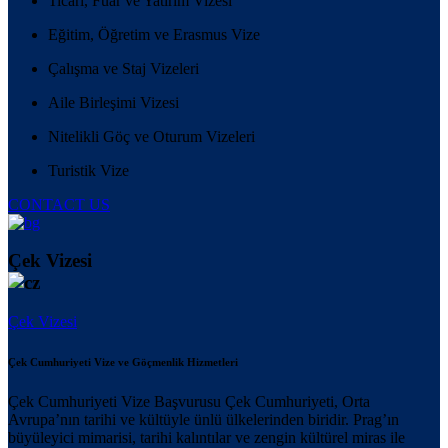
Ticari, Fuar ve Yatırım Vizesi
Eğitim, Öğretim ve Erasmus Vize
Çalışma ve Staj Vizeleri
Aile Birleşimi Vizesi
Nitelikli Göç ve Oturum Vizeleri
Turistik Vize
CONTACT US
Çek Vizesi
Çek Vizesi
Çek Cumhuriyeti Vize ve Göçmenlik Hizmetleri
Çek Cumhuriyeti Vize Başvurusu Çek Cumhuriyeti, Orta
Avrupa’nın tarihi ve kültüyle ünlü ülkelerinden biridir. Prag’ın
büyüleyici mimarisi, tarihi kalıntılar ve zengin kültürel miras ile